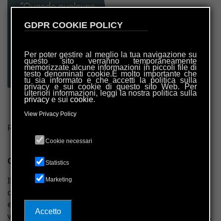
GDPR COOKIE POLICY
Per poter gestire al meglio la tua navigazione su
questo sito verranno temporaneamente
memorizzate alcune informazioni in piccoli file di
testo denominati cookie.È molto importante che
tu sia informato e che accetti la politica sulla
privacy e sui cookie di questo sito Web. Per
ulteriori informazioni, leggi la nostra politica sulla
privacy
e sui
cookie
.
View Privacy Policy
Ratings
(0)
Cookie necessari
Cosa significa donare il 5x1000?
Statistics
Il cinque per mille indica una quota dell'imposta IRPEF,
Marketing
che lo Stato italiano ripartisce, per dare sostegno, tra
enti che svolgono attività socialmente rilevanti. Il
Accetto
versamento è a discrezione del cittadino-contribuente,