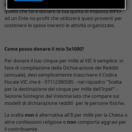
contestualmente alla dichiarazione dei redditi. Quindi
quello che fai è donare la tua quota di imposta IRPEF
ad un Ente no-profit che utilizzerà quesi proventi per
sostenere le spese inerenti le attività organizzate.
Come posso donare il mio 5x1000?
Per donare il tuo cinque per mille al VIC è semplice: in
fase di compilazione della Dichiarazione dei Redditi
(annuale), devi semplicemente trascrivere il Codice
Fiscale VIC che è - 97112380585 - nel riquadro "Scelta
per la destinazione del cinque per mille dell'Irpef" -
Sezione Sostegno del Volontariato che compare sui
modelli di dichiarazione redditi
per le persone fisiche.
La scelta
non
è alternativa all'8 per mille per la Chiesa o
altre confessioni religiose e
non
comporta aggravi per
il contribuente.