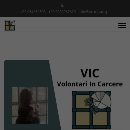
+39 064062508
+39 3333967629
info@vic-odv.org