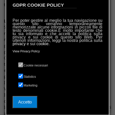
termini e delle condizioni qui di seguito stabilite.
GDPR COOKIE POLICY
Per poter gestire al meglio la tua navigazione su
LIMITI ALL’UTILIZZO
questo sito verranno temporaneamente
Se non espressamente previsto, i contenuti del Sito
memorizzate alcune informazioni in piccoli file di
testo denominati cookie.È molto importante che
non possono, né in tutto né in parte, essere copiati,
tu sia informato e che accetti la politica sulla
privacy e sui cookie di questo sito Web. Per
modificati, riprodotti, trasferiti, caricati, scaricati,
ulteriori informazioni, leggi la nostra politica sulla
privacy
e sui
cookie
.
pubblicati o distribuiti in qualsiasi modo senza il
preventivo consenso scritto di VIC-Volontari In
View Privacy Policy
Carcere. È fatta salva la possibilità di immagazzinare
tali contenuti nel proprio computer o di stampare
Cookie necessari
estratti delle pagine del Sito ad uso esclusivamente
personale.
Statistics
I marchi e i loghi presenti nel Sito sono di proprietà di
Marketing
VIC-Volontari In Carcere.
Il nome “VIC-Volontari In Carcere” o "VIC-Caritas" e
qualsiasi marchio che includa il marchio “VIC-Volontari
Accetto
In Carcere” non possono essere utilizzati come indirizzi
internet di altri siti, o quali parti di tali indirizzi, senza il