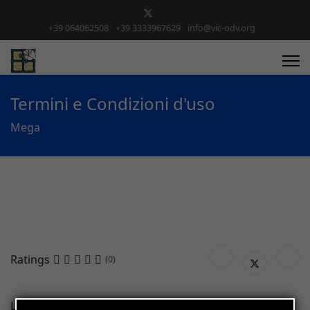
+39 064062508
+39 3333967629
info@vic-odv.org
Termini e Condizioni d'uso
Mega
Ratings
(0)
L’utilizzo del Sito implica per l’utente la conoscenza dei